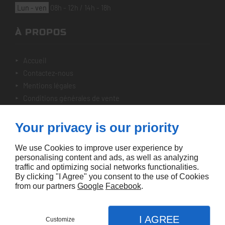
lun - ven
08h - 12h / 14h - 18h
À PROPOS
accueil
contactez-nous
mentions légales
conditions générales de vente
plan du site
Your privacy is our priority
NOTRE SÉLECTION
We use Cookies to improve user experience by
personalising content and ads, as well as analyzing
nos véhicules
traffic and optimizing social networks functionalities.
By clicking "I Agree" you consent to the use of Cookies
from our partners
Google
Facebook
.
I AGREE
Customize