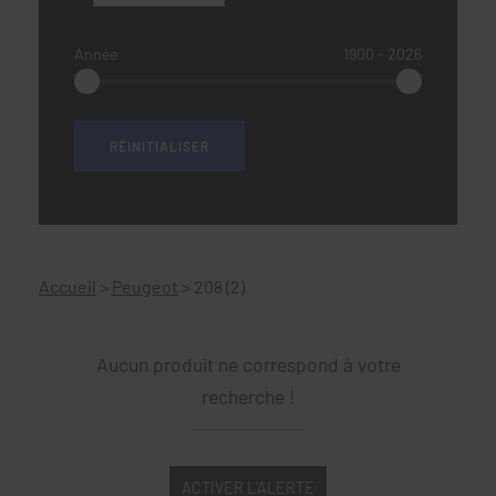
Année
1900
‐
2026
Accueil
>
Peugeot
>
208 (2)
Aucun produit ne correspond à votre
recherche !
ACTIVER L’ALERTE