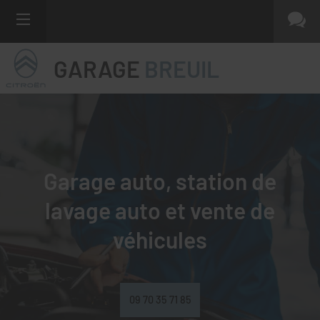
GARAGE
BREUIL
Garage auto, station de
lavage auto et
vente de
véhicules
09 70 35 71 85