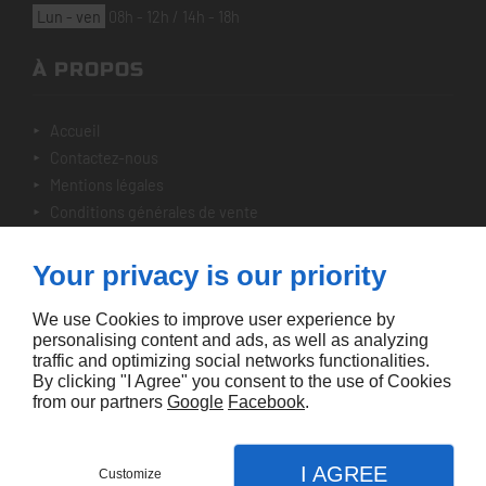
lun - ven
08h - 12h / 14h - 18h
À PROPOS
accueil
contactez-nous
mentions légales
conditions générales de vente
plan du site
Your privacy is our priority
NOTRE SÉLECTION
We use Cookies to improve user experience by
personalising content and ads, as well as analyzing
nos véhicules
traffic and optimizing social networks functionalities.
By clicking "I Agree" you consent to the use of Cookies
from our partners
Google
Facebook
.
I AGREE
Customize