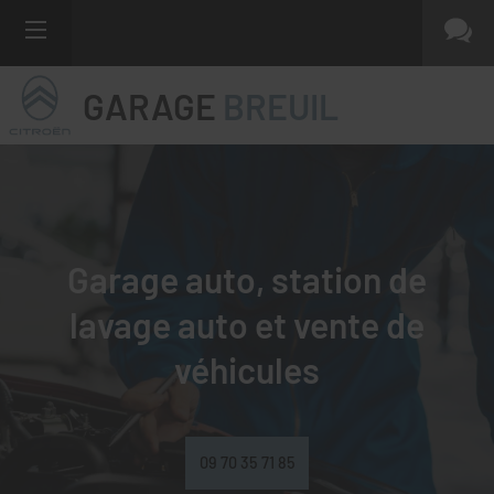
GARAGE
BREUIL
Garage auto, station de
lavage auto et
vente de
véhicules
09 70 35 71 85