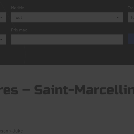
Modèle
Tra
Prix max
res – Saint-Marcelli
ssan
>
Juke