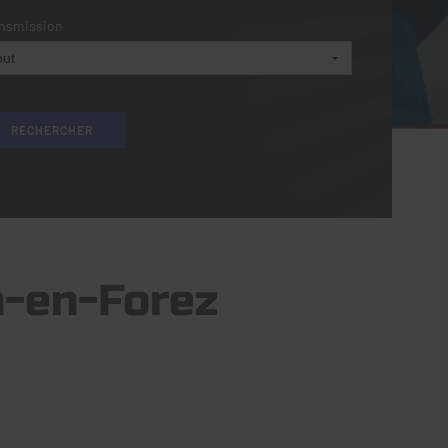
nsmission
n-en-Forez