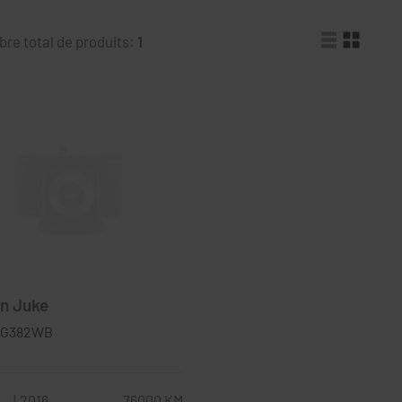
re total de produits:
1
n Juke
 EG382WB
L
2016
76000 KM