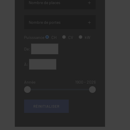
Nombre de places
Nombre de portes
Puisssance
CH
CV
kW
De:
À:
Année
1900
‐
2026