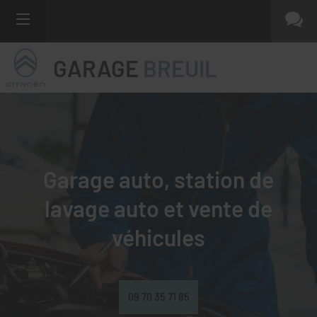
GARAGE
BREUIL
Garage auto, station de
lavage auto et
vente de
véhicules
09 70 35 71 85