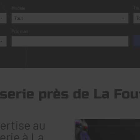
Modèle
Tra
Prix max
serie près de La Fou
ertise au
erie à La