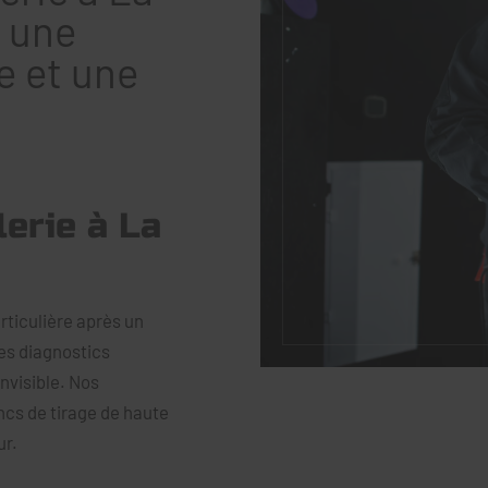
r une
e et une
erie à La
rticulière après un
des diagnostics
nvisible. Nos
ncs de tirage de haute
ur.