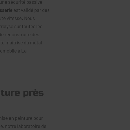
'une sécurité passive
osserie
est validé par des
ute vitesse. Nous
rolyse sur toutes les
de reconstruire des
tte maîtrise du métal
tomobile à La
nture près
mise en peinture pour
e, notre laboratoire de