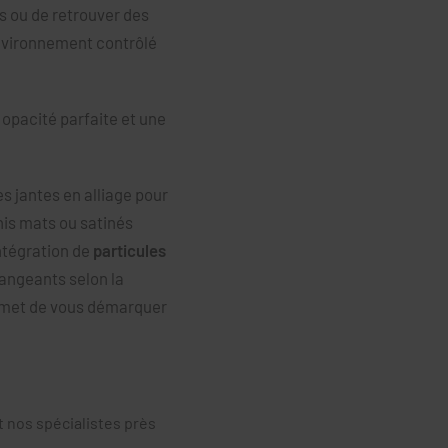
s ou de retrouver des
environnement contrôlé
 opacité parfaite et une
 jantes en alliage pour
nis mats ou satinés
ntégration de
particules
hangeants selon la
ermet de vous démarquer
t nos spécialistes près