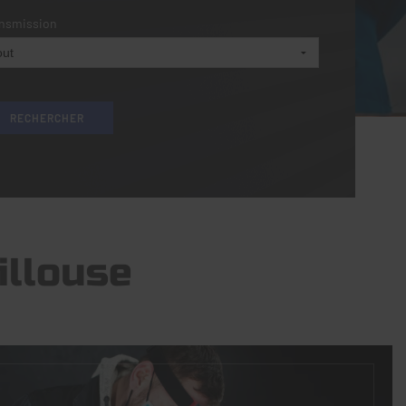
nsmission
illouse