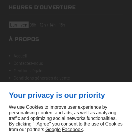
HEURES D'OUVERTURE
lun - ven
08h - 12h / 14h - 18h
À PROPOS
accueil
contactez-nous
mentions légales
conditions générales de vente
plan du site
Your privacy is our priority
NOTRE SÉLECTION
We use Cookies to improve user experience by
personalising content and ads, as well as analyzing
nos véhicules
traffic and optimizing social networks functionalities.
By clicking "I Agree" you consent to the use of Cookies
from our partners
Google
Facebook
.