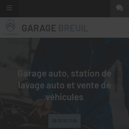
GARAGE
BREUIL
Garage auto, station de
lavage auto et
vente de
véhicules
09 70 35 71 85