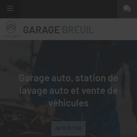
GARAGE
BREUIL
Garage auto, station de
lavage auto et
vente de
véhicules
09 70 35 71 85