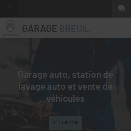
GARAGE
BREUIL
Garage auto, station de
lavage auto et
vente de
véhicules
09 70 35 71 85