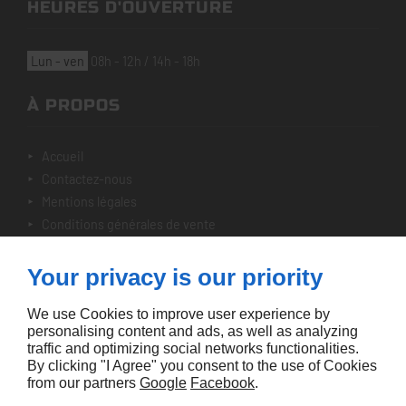
HEURES D'OUVERTURE
lun - ven
08h - 12h / 14h - 18h
À PROPOS
accueil
contactez-nous
mentions légales
conditions générales de vente
plan du site
Your privacy is our priority
NOTRE SÉLECTION
We use Cookies to improve user experience by
personalising content and ads, as well as analyzing
nos véhicules
traffic and optimizing social networks functionalities.
By clicking "I Agree" you consent to the use of Cookies
from our partners
Google
Facebook
.