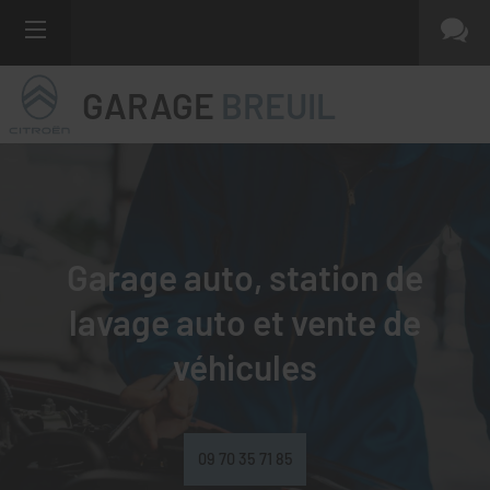
GARAGE
BREUIL
Garage auto, station de
lavage auto et
vente de
véhicules
09 70 35 71 85