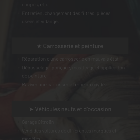
coupés, etc.
Entretien, changement des filtres, pièces
usées et vidange.
★ Carrosserie et peinture
Réparation d'une carrosserie en mauvais état
Débosselage, ponçage, masticage et application
de peinture
Raviver une carrosserie terne ou oxydée
➤ Véhicules neufs et d'occasion
Garage Citroën
Vend des voitures de différentes marques et
modèles.