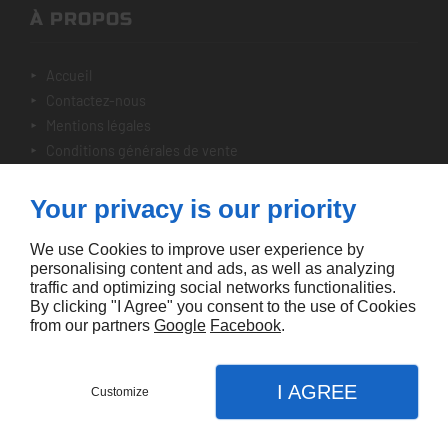
À PROPOS
accueil
contactez-nous
mentions légales
conditions générales de vente
plan du site
Your privacy is our priority
NOTRE SÉLECTION
We use Cookies to improve user experience by
personalising content and ads, as well as analyzing
nos véhicules
traffic and optimizing social networks functionalities.
By clicking "I Agree" you consent to the use of Cookies
from our partners
Google
Facebook
.
I AGREE
Customize
Agence Digitale Linkeo