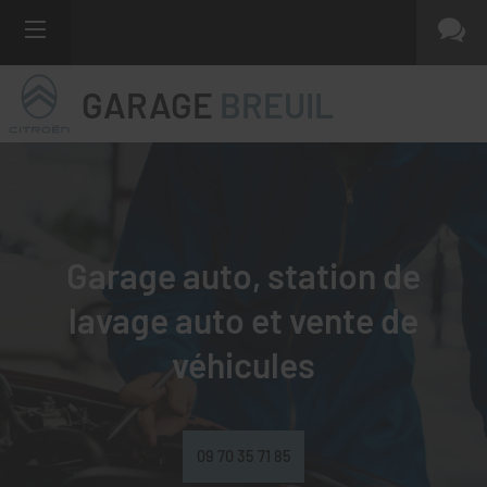
GARAGE
BREUIL
Garage auto, station de
lavage auto et
vente de
véhicules
09 70 35 71 85